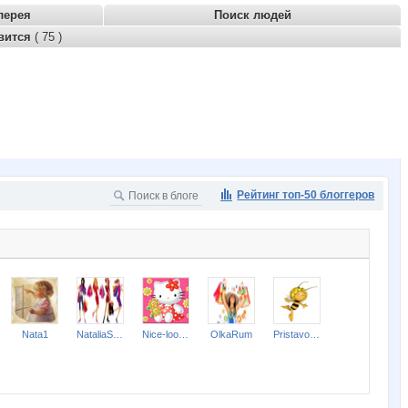
лерея
Поиск людей
вится
( 75 )
Рейтинг топ-50 блоггеров
Nata1
NataliaShap
Nice-looking
OlkaRum
Pristavochka