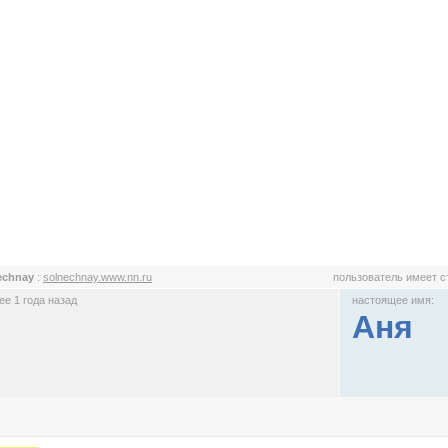
echnay
:
solnechnay.www.nn.ru
пользователь имеет 
е 1 года назад
настоящее имя:
Аня