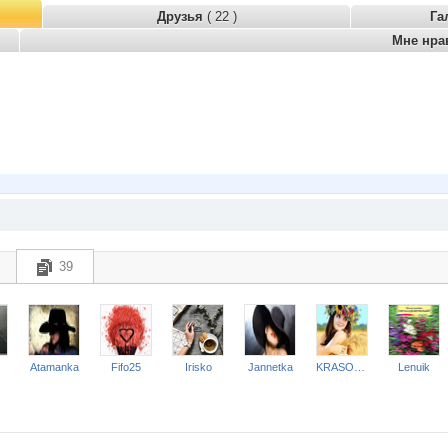
Друзья
( 22 )
Га
Мне нра
39
s
Atamanka
Fifo25
Irisko
Jannetka
KRASOTKA_N
Lenuik