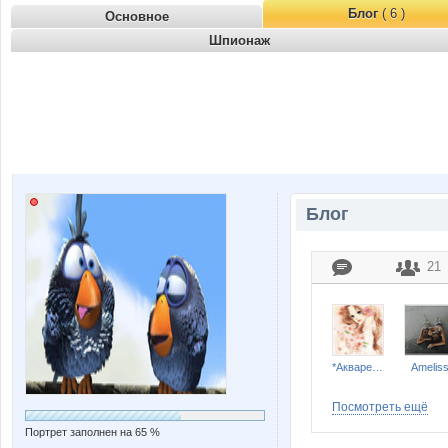
Блог
( 6 )
Основное
Шпионаж
Блог
21
*Акварель*
Amelis
Посмотреть ещё
Портрет заполнен на 65 %