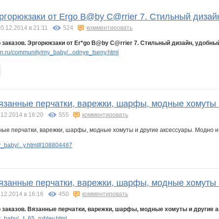
bali23
belkastrelka
iOLE
natasha82
p4elka52
sokolik26
Эргорюкзаки от Ergo B@by C@rrier 7. Стильный диза
0.12.2014 в 21:11
524
комментировать
 заказов. Эргорюкзаки от Er*go B@by C@rrier 7. Стильный дизайн, удоб
а
Каллиста
КсюшаКай
Лагранж
Леди81
Надин 2828
Яна Калинина
.ru/community/my_baby/...odnye_tseny.html
Вязанные перчатки, варежки, шарфы, модные хомуты 
.12.2014 в 16:20
555
комментировать
_baby/...y.html#108804487
Вязанные перчатки, варежки, шарфы, модные хомуты 
.12.2014 в 16:16
450
комментировать
 заказов. Вязанные перчатки, варежки, шарфы, модные хомуты и другие а
baby/...t_65_rubley.html