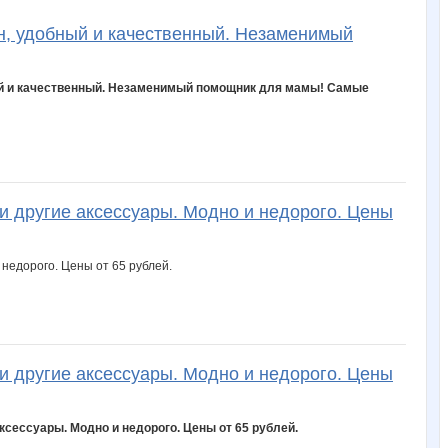
лелька33
мардж
пандра-21
тет14
АлиЛео
йн, удобный и качественный. Незаменимый
ный и качественный. Незаменимый помощник для мамы! Самые
Стильный ребенок
Тюня
Ве*$т*!@
ЭкоМаркет
Червонная дама
и другие аксессуары. Модно и недорого. Цены
и другие аксессуары. Модно и недорого. Цены
ксессуары. Модно и недорого. Цены от 65 рублей.