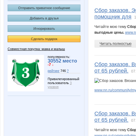
Sc@rlet
Sm@il
Отправить приватное сообщение
Сбор заказов. 
помощник для
1
Добавить в друзья
Читайте мою тему
Сбор
Игнорировать
Девочка Леночка
Ильян
выгодные цены.
www.nn
Сделать подарок
Читать полностью
Совместная покупка: мама и малыш
популярность:
30552 место
Сбор заказов. 
-7 ↓
от 65 рублей.
рейтинг
746
?
07
Привилегированный
пользователь
3
уровня
www.nn.ru/community/my
Сбор заказов. 
от 65 рублей.
07
Читайте мою тему
Сбор
www.nn.ru/community/my_